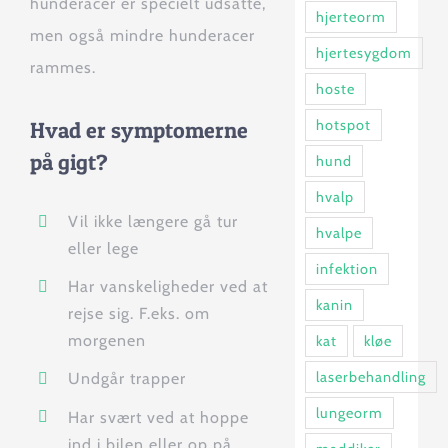
hunderacer er specielt udsatte,
hjerteorm
men også mindre hunderacer
hjertesygdom
rammes.
hoste
hotspot
Hvad er symptomerne
på gigt?
hund
hvalp
Vil ikke længere gå tur
hvalpe
eller lege
infektion
Har vanskeligheder ved at
kanin
rejse sig. F.eks. om
morgenen
kat
kløe
laserbehandling
Undgår trapper
lungeorm
Har svært ved at hoppe
ind i bilen eller op på