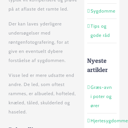
på at aflaste det ramte led.
Sygdomme
Der kan laves yderligere
Tips og
undersøgelser med
gode råd
røntgenfotografering, for at
give en eventuelt dybere
Nyeste
forståelse af sygdommen.
artikler
Visse led er mere udsatte end
andre. De led, som oftest
Græs-avn
rammes, er albueled, hofteled,
i poter og
knæled, tåled, skulderled og
ører
haseled.
Hjertesygdomme