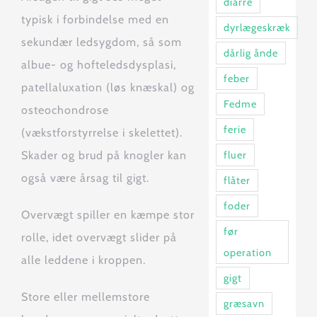
diarre
typisk i forbindelse med en
dyrlægeskræk
sekundær ledsygdom, så som
dårlig ånde
albue- og hofteledsdysplasi,
feber
patellaluxation (løs knæskal) og
Fedme
osteochondrose
ferie
(vækstforstyrrelse i skelettet).
fluer
Skader og brud på knogler kan
også være årsag til gigt.
flåter
foder
Overvægt spiller en kæmpe stor
før
rolle, idet overvægt slider på
operation
alle leddene i kroppen.
gigt
Store eller mellemstore
græsavn