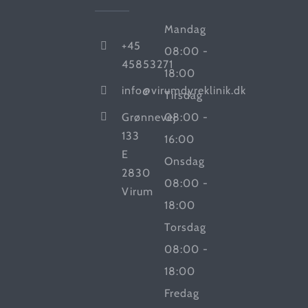
Mandag
+45
08:00 -
45853271
18:00
info@virumdyreklinik.dk
Tirsdag
Grønnevej
08:00 -
133
16:00
E
Onsdag
2830
08:00 -
Virum
18:00
Torsdag
08:00 -
18:00
Fredag