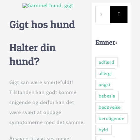
Søg
efter:
Gigt hos hund
Emner:
Halter din
hund?
adfærd
allergi
Gigt kan være smertefuldt!
angst
Tilstanden kan godt komme
babesia
snigende og derfor kan det
bedøvelse
være svært at opdage
beroligende
symptomerne med det samme.
byld
Årsagen til gigt ses meget