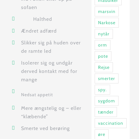
maddiker
sofaen
marsvin
Halthed
Narkose
Ændret adfærd
nytår
Slikker sig på huden over
orm
de ramte led
pote
Isolerer sig og undgår
Rejse
derved kontakt med for
smerter
mange
spy.
Nedsat appetit
sygdom
Mere ængstelig og – eller
tænder
“klæbende”
vaccination
Smerte ved berøring
øre