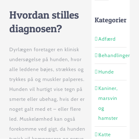
Hvordan stilles
Kategorier
diagnosen?
Adfærd
Dyrlægen foretager en klinisk
Behandlinger
undersøgelse på hunden, hvor
alle leddene bøjes, strækkes og
Hunde
trykkes på og muskler palperes.
Kaniner,
Hunden vil hurtigt vise tegn på
marsvin
smerte eller ubehag, hvis der er
og
noget galt med et – eller flere
hamster
led. Muskelømhed kan også
forekomme ved gigt, da hunden
Katte
typisk vil kompensere og prøve