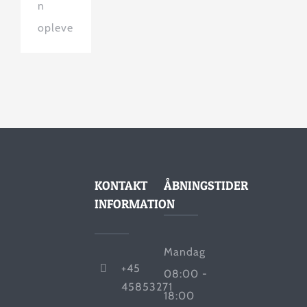
n
opleve
KONTAKT
ÅBNINGSTIDER
INFORMATION
Mandag
+45
08:00 -
45853271
18:00