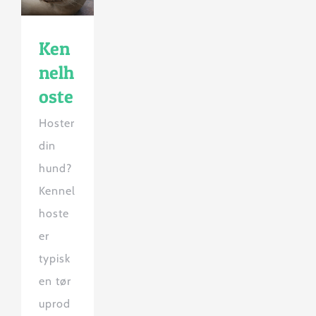
Ken
nelh
oste
Hoster
din
hund?
Kennel
hoste
er
typisk
en tør
uprod