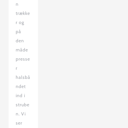
n
trække
r og
på
den
måde
presse
r
halsbå
ndet
ind i
strube
n. Vi
ser