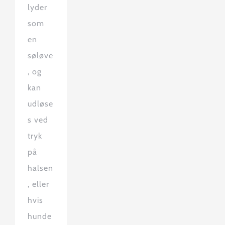
lyder
som
en
søløve
, og
kan
udløse
s ved
tryk
på
halsen
, eller
hvis
hunde