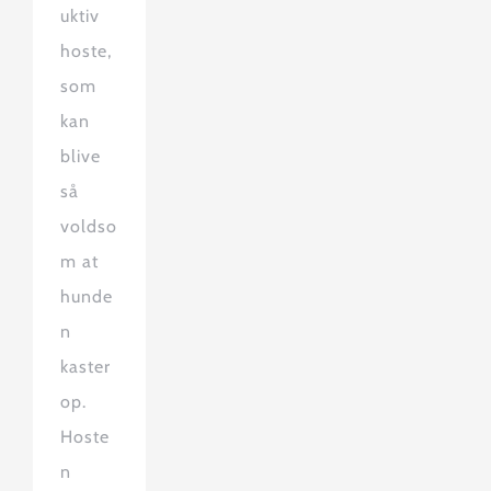
uktiv
hoste,
som
kan
blive
så
voldso
m at
hunde
n
kaster
op.
Hoste
n