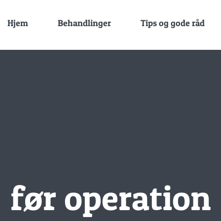
Hjem
Behandlinger
Tips og gode råd
før operation