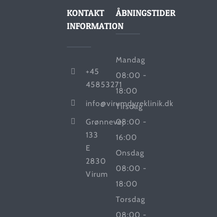
KONTAKT
ÅBNINGSTIDER
INFORMATION
Mandag
+45
08:00 -
45853271
18:00
info@virumdyreklinik.dk
Tirsdag
Grønnevej
08:00 -
133
16:00
E
Onsdag
2830
08:00 -
Virum
18:00
Torsdag
08:00 -