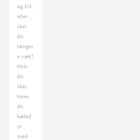
og EU,
eller
skal
du
længer
e væk?
Hvis
du
skal
have
dit
kæled
yr
med