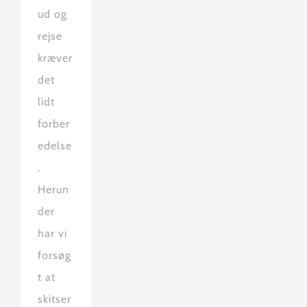
ud og
rejse
kræver
det
lidt
forber
edelse
.
Herun
der
har vi
forsøg
t at
skitser