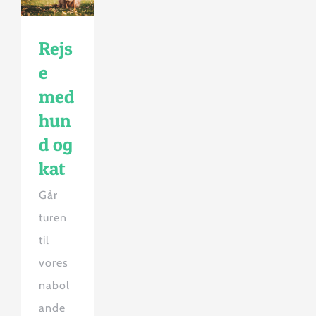
Rejs
e
med
hun
d og
kat
Går
turen
til
vores
nabol
ande