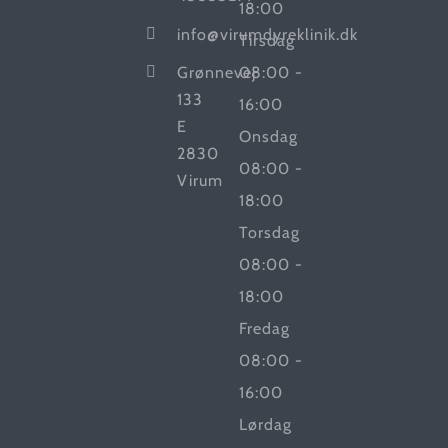
18:00
info@virumdyreklinik.dk
Tirsdag
Grønnevej
08:00 -
133
16:00
E
Onsdag
2830
08:00 -
Virum
18:00
Torsdag
08:00 -
18:00
Fredag
08:00 -
16:00
Lørdag