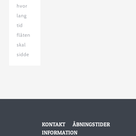
hvor
lang
tid
flåten
skal
sidde
KONTAKT
ÅBNINGSTIDER
INFORMATION