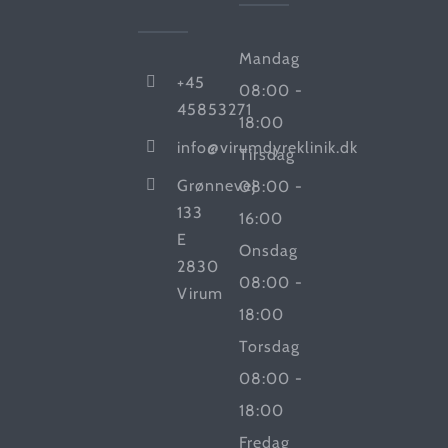
Mandag
+45
08:00 -
45853271
18:00
info@virumdyreklinik.dk
Tirsdag
Grønnevej
08:00 -
133
16:00
E
Onsdag
2830
08:00 -
Virum
18:00
Torsdag
08:00 -
18:00
Fredag