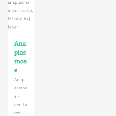
Ana
plas
mos
e
Anapl
asmos
e -
overfø
res