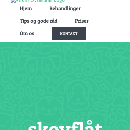
Skip
Hjem
Behandlinger
to
Tips og gode råd
Priser
content
Om os
KONTAKT
skovflåt