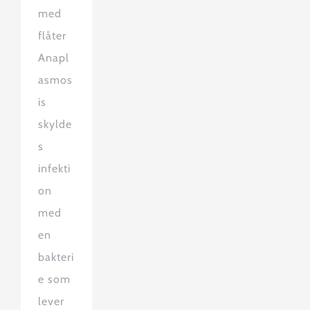
med
flåter
Anapl
asmos
is
skylde
s
infekti
on
med
en
bakteri
e som
lever