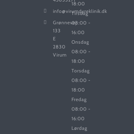
18:00
info@virumdyreklinik.dk
Tirsdag
Grønnevej
08:00 -
133
16:00
E
Onsdag
2830
08:00 -
Virum
18:00
Torsdag
08:00 -
18:00
Fredag
08:00 -
16:00
Lørdag