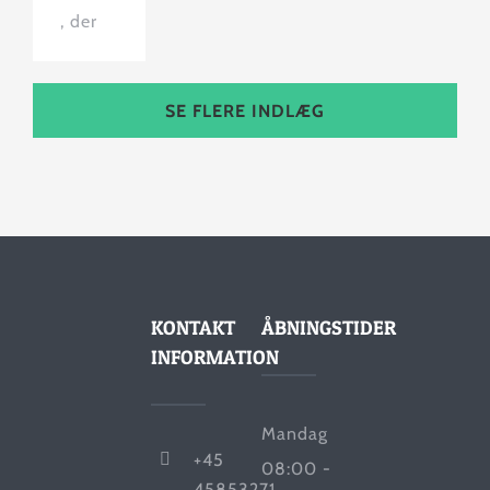
, der
SE FLERE INDLÆG
KONTAKT
ÅBNINGSTIDER
INFORMATION
Mandag
+45
08:00 -
45853271